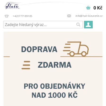
0 Kč
info@hair-bizuterie.cz
+420777189185