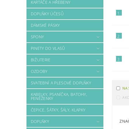
KARTÁČE A HŘEBENY
1.
DOPLŇKY ÚČESŮ
DÁMSKÉ PÁSKY
2.
SPONY
PINETY DO VLASŮ
3.
BIŽUTERIE
OZDOBY
SVATEBNÍ A PLESOVÉ DOPLŇKY
NA 
KABELKY, PSANÍČKA, BATOHY,
AK
PENĚŽENKY
ČEPICE, ŠÁTKY, ŠÁLY, KLAPKY
ZNA
DOPLŇKY