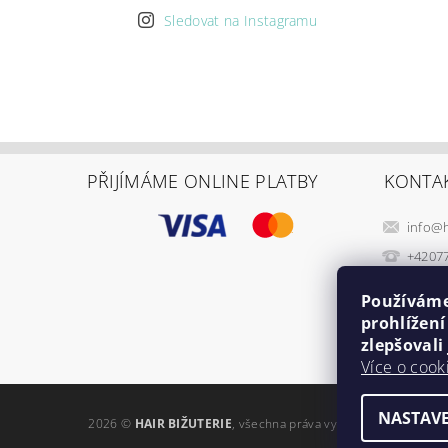
Sledovat na Instagramu
PŘIJÍMÁME ONLINE PLATBY
KONTA
info
@
+4207
Používáme
prohlížen
zlepšovali
Více o cook
NASTAVE
2026 ©
HAIR BIŽUTERIE
, všechna práva vyhrazena