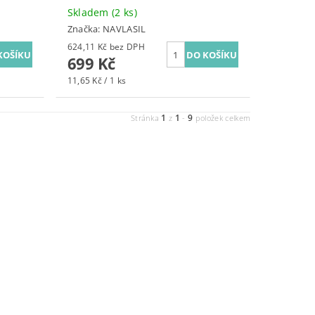
Skladem
(2 ks)
Značka:
NAVLASIL
624,11 Kč bez DPH
699 Kč
11,65 Kč / 1 ks
1
1
9
Stránka
z
-
položek celkem