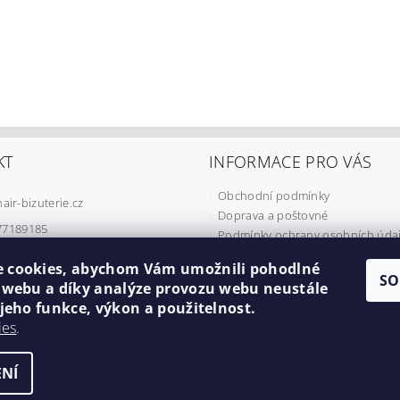
KT
INFORMACE PRO VÁS
Obchodní podmínky
hair-bizuterie.cz
Doprava a poštovné
77189185
Podmínky ochrany osobních úda
Podmínky užívání COOKIES
 cookies, abychom Vám umožnili pohodlné
Odstoupení od smlouvy
SO
í webu a díky analýze provozu webu neustále
Formulář pro reklamaci
 jeho funkce, výkon a použitelnost.
Minimální cena objednávky
ies
.
Náš příběh
NÍ