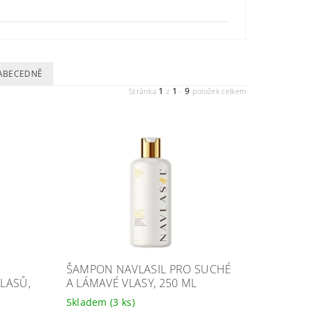
ABECEDNĚ
1
1
9
Stránka
z
-
položek celkem
ŠAMPON NAVLASIL PRO SUCHÉ
VLASŮ,
A LÁMAVÉ VLASY, 250 ML
Skladem
(3 ks)