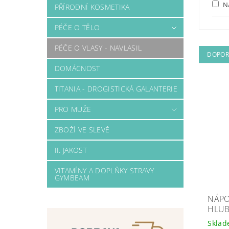
N
PŘÍRODNÍ KOSMETIKA
PÉČE O TĚLO
PÉČE O VLASY - NAVLASIL
DOPOR
DOMÁCNOST
TITANIA - DROGISTICKÁ GALANTERIE
PRO MUŽE
ZBOŽÍ VE SLEVĚ
II. JAKOST
VITAMÍNY A DOPLŇKY STRAVY
GYMBEAM
NÁPO
HLUB
Skla