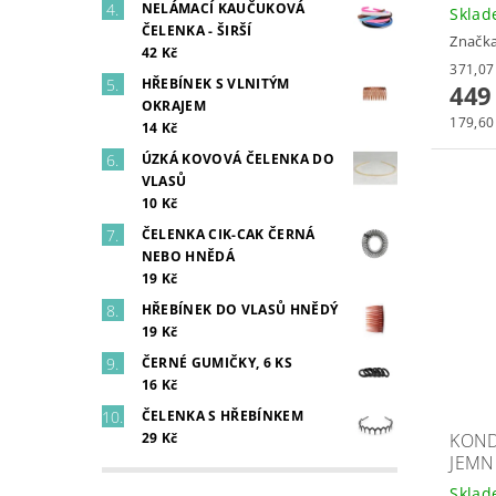
NELÁMACÍ KAUČUKOVÁ
Skla
ČELENKA - ŠIRŠÍ
Značk
42 Kč
HŘEBÍNEK S VLNITÝM
449
OKRAJEM
179,60
14 Kč
ÚZKÁ KOVOVÁ ČELENKA DO
VLASŮ
10 Kč
ČELENKA CIK-CAK ČERNÁ
NEBO HNĚDÁ
19 Kč
HŘEBÍNEK DO VLASŮ HNĚDÝ
19 Kč
ČERNÉ GUMIČKY, 6 KS
16 Kč
ČELENKA S HŘEBÍNKEM
KOND
29 Kč
JEMN
Skla