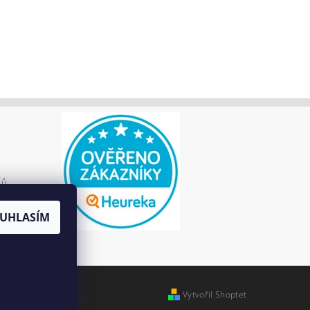
jů
UHLASÍM
Vytvořil Shoptet