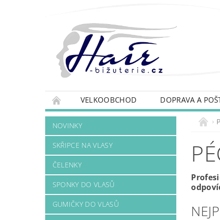
VELKOOBCHOD
DOPRAVA A POŠ
NOVINKY
PÉ
SKŘIPCE NA VLASY
ČELENKY
Profes
SPONKY DO VLASŮ
odpoví
GUMIČKY DO VLASŮ
NEJ