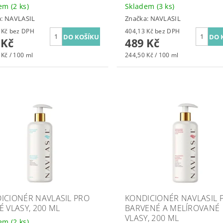
dem
(2 ks)
Skladem
(3 ks)
a:
NAVLASIL
Značka:
NAVLASIL
371,07 Kč bez DPH
404,13 Kč bez DPH
 Kč
489 Kč
 Kč / 100 ml
244,50 Kč / 100 ml
ICIONÉR NAVLASIL PRO
KONDICIONÉR NAVLASIL 
É VLASY, 200 ML
BARVENÉ A MELÍROVANÉ
VLASY, 200 ML
dem
(2 ks)