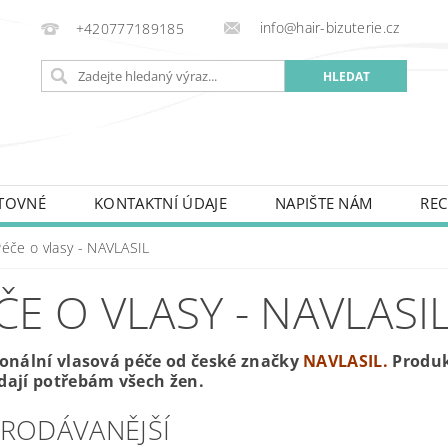
info@hair-bizuterie.cz
+420777189185
TOVNÉ
KONTAKTNÍ ÚDAJE
NAPIŠTE NÁM
REC
Péče o vlasy - NAVLASIL
ČE O VLASY - NAVLASI
ionální vlasová péče od české značky
NAVLASIL.
Produkt
dají potřebám všech žen.
PRODÁVANĚJŠÍ