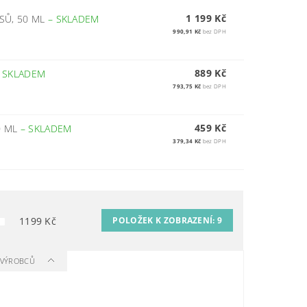
1 199 Kč
ASŮ, 50 ML
–
SKLADEM
990,91 Kč
bez DPH
889 Kč
–
SKLADEM
793,75 Kč
bez DPH
459 Kč
0 ML
–
SKLADEM
379,34 Kč
bez DPH
1199
Kč
POLOŽEK K ZOBRAZENÍ:
9
A VÝROBCŮ