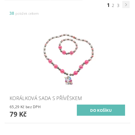
1
2
3
38
položek celkem
KORÁLKOVÁ SADA S PŘÍVĚSKEM
65,29 Kč bez DPH
79 Kč