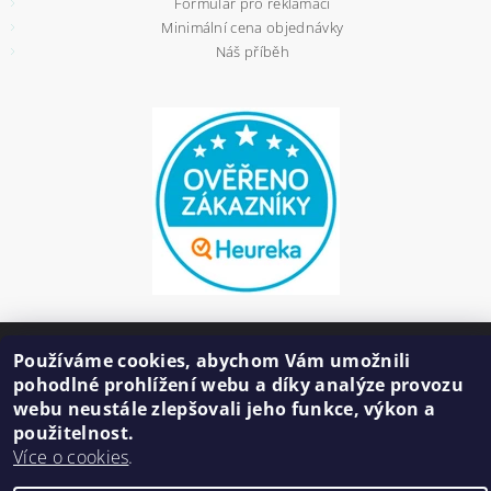
Formulář pro reklamaci
Minimální cena objednávky
Náš příběh
Používáme cookies, abychom Vám umožnili
2026 ©
HAIR BIŽUTERIE
, všechna práva vyhrazena
pohodlné prohlížení webu a díky analýze provozu
Vytvořil Shoptet
webu neustále zlepšovali jeho funkce, výkon a
použitelnost.
Více o cookies
.