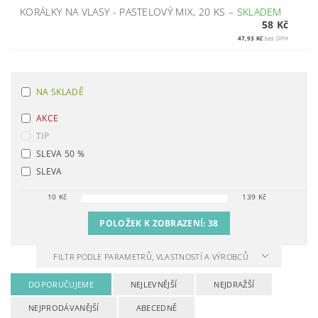
KORÁLKY NA VLASY - PASTELOVÝ MIX, 20 KS
–
SKLADEM
58 Kč
47,93 Kč
bez DPH
NA SKLADĚ
AKCE
TIP
SLEVA 50 %
SLEVA
10
Kč
139
Kč
POLOŽEK K ZOBRAZENÍ:
38
FILTR PODLE PARAMETRŮ, VLASTNOSTÍ A VÝROBCŮ
DOPORUČUJEME
NEJLEVNĚJŠÍ
NEJDRAŽŠÍ
NEJPRODÁVANĚJŠÍ
ABECEDNĚ