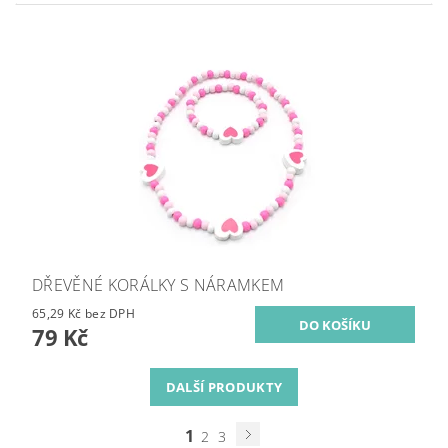
DŘEVĚNÉ KORÁLKY S NÁRAMKEM
65,29 Kč bez DPH
79 Kč
DALŠÍ PRODUKTY
1
2
3