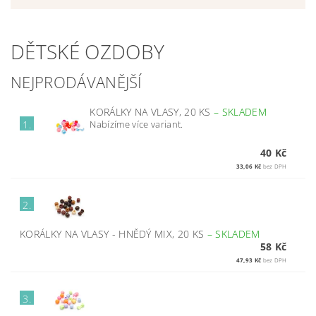
DĚTSKÉ OZDOBY
NEJPRODÁVANĚJŠÍ
KORÁLKY NA VLASY, 20 KS
–
SKLADEM
Nabízíme více variant.
1.
40 Kč
33,06 Kč
bez DPH
2.
KORÁLKY NA VLASY - HNĚDÝ MIX, 20 KS
–
SKLADEM
58 Kč
47,93 Kč
bez DPH
3.