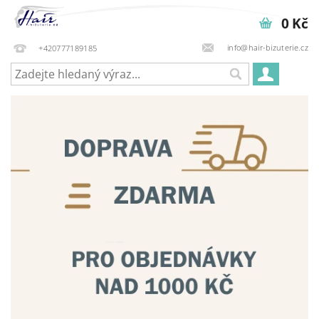
0 Kč
info@hair-bizuterie.cz
+420777189185