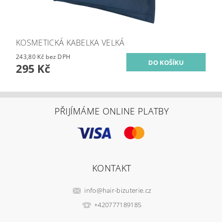
KOSMETICKÁ KABELKA VELKÁ
243,80 Kč bez DPH
295 Kč
PŘIJÍMÁME ONLINE PLATBY
KONTAKT
info
@
hair-bizuterie.cz
+420777189185