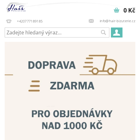
0 Kč
info@hair-bizuterie.cz
+420777189185