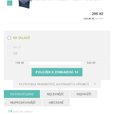
3.
295 Kč
243,80 Kč
bez DPH
NA SKLADĚ
AKCE
TIP
150
Kč
320
Kč
POLOŽEK K ZOBRAZENÍ:
14
FILTR PODLE PARAMETRŮ, VLASTNOSTÍ A VÝROBCŮ
DOPORUČUJEME
NEJLEVNĚJŠÍ
NEJDRAŽŠÍ
NEJPRODÁVANĚJŠÍ
ABECEDNĚ
14
položek celkem