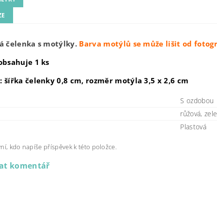
ZE
á čelenka s motýlky.
Barva motýlů se může lišit od fotogr
obsahuje 1 ks
 šířka čelenky 0,8 cm, rozměr motýla 3,5 x 2,6 cm
S ozdobou
růžová, zele
Plastová
ní, kdo napíše příspěvek k této položce.
dat komentář