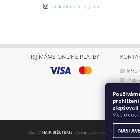
Sledovat na Instagramu
PŘIJÍMÁME ONLINE PLATBY
KONTA
info
@
+4207
Používáme
prohlížen
zlepšovali
Více o cook
NASTAVE
2026 ©
HAIR BIŽUTERIE
, všechna práva vyhrazena