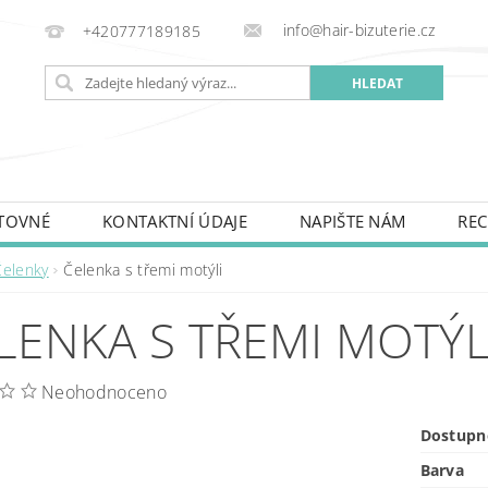
info@hair-bizuterie.cz
+420777189185
TOVNÉ
KONTAKTNÍ ÚDAJE
NAPIŠTE NÁM
REC
Čelenky
Čelenka s třemi motýli
LENKA S TŘEMI MOTÝL
Neohodnoceno
Dostupn
Barva