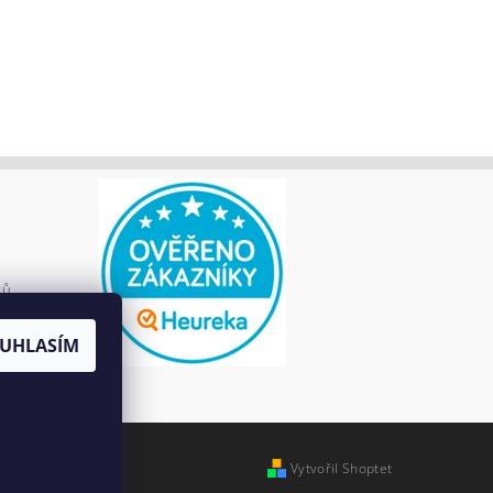
jů
UHLASÍM
Vytvořil Shoptet