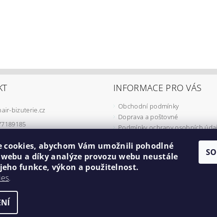
KT
INFORMACE PRO VÁS
Obchodní podmínky
hair-bizuterie.cz
Doprava a poštovné
77189185
Podmínky ochrany osobních úda
Podmínky užívání COOKIES
 cookies, abychom Vám umožnili pohodlné
Odstoupení od smlouvy
SO
í webu a díky analýze provozu webu neustále
Formulář pro reklamaci
 jeho funkce, výkon a použitelnost.
Minimální cena objednávky
ies
.
Náš příběh
NÍ