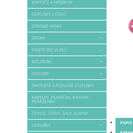
KARTÁČE A HŘEBENY
DOPLŇKY ÚČESŮ
DÁMSKÉ PÁSKY
SPONY
PINETY DO VLASŮ
BIŽUTERIE
OZDOBY
SVATEBNÍ A PLESOVÉ DOPLŇKY
KABELKY, PSANÍČKA, BATOHY,
PENĚŽENKY
ČEPICE, ŠÁTKY, ŠÁLY, KLAPKY
POPIS
DOPLŇKY
PARAM