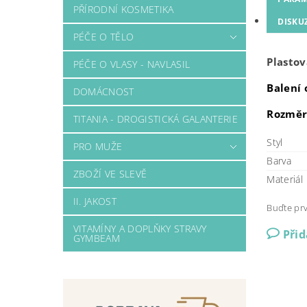
PŘÍRODNÍ KOSMETIKA
DISKU
PÉČE O TĚLO
Plastov
PÉČE O VLASY - NAVLASIL
Balení 
DOMÁCNOST
Rozměr:
TITANIA - DROGISTICKÁ GALANTERIE
Styl
PRO MUŽE
Barva
ZBOŽÍ VE SLEVĚ
Materiál
II. JAKOST
Buďte prv
VITAMÍNY A DOPLŇKY STRAVY
Při
GYMBEAM