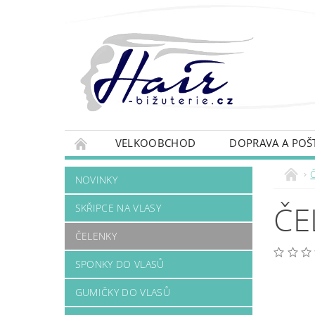
VELKOOBCHOD
DOPRAVA A POŠ
NOVINKY
ČE
SKŘIPCE NA VLASY
ČELENKY
SPONKY DO VLASŮ
GUMIČKY DO VLASŮ