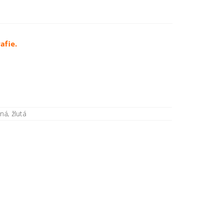
afie.
ná, žlutá