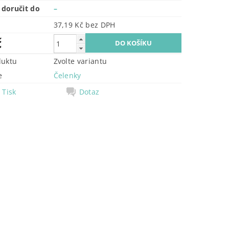
doručit do
–
37,19 Kč bez DPH
č
duktu
Zvolte variantu
e
Čelenky
Tisk
Dotaz