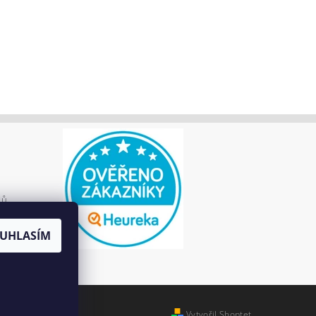
jů
UHLASÍM
Vytvořil Shoptet