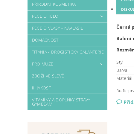
PŘÍRODNÍ KOSMETIKA
DISKU
PÉČE O TĚLO
Černá p
PÉČE O VLASY - NAVLASIL
Balení 
DOMÁCNOST
Rozměr:
TITANIA - DROGISTICKÁ GALANTERIE
Styl
PRO MUŽE
Barva
ZBOŽÍ VE SLEVĚ
Materiál
II. JAKOST
Buďte prv
VITAMÍNY A DOPLŇKY STRAVY
Při
GYMBEAM