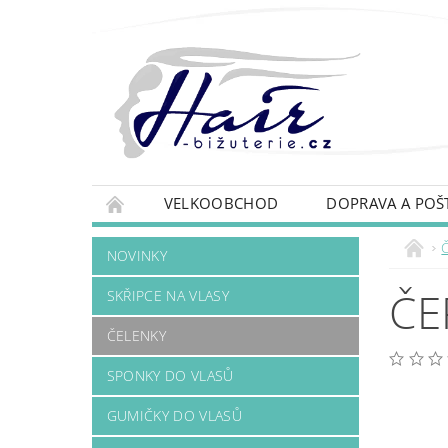
VELKOOBCHOD
DOPRAVA A POŠ
NOVINKY
ČE
SKŘIPCE NA VLASY
ČELENKY
SPONKY DO VLASŮ
GUMIČKY DO VLASŮ