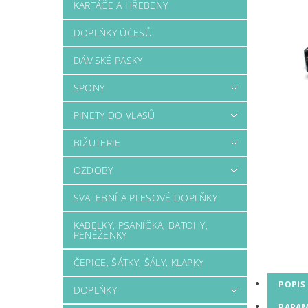
KARTÁČE A HŘEBENY
DOPLŇKY ÚČESŮ
DÁMSKÉ PÁSKY
SPONY
PINETY DO VLASŮ
BIŽUTERIE
OZDOBY
SVATEBNÍ A PLESOVÉ DOPLŇKY
KABELKY, PSANÍČKA, BATOHY,
PENĚŽENKY
ČEPICE, ŠÁTKY, ŠÁLY, KLAPKY
POPIS
DOPLŇKY
PARAM