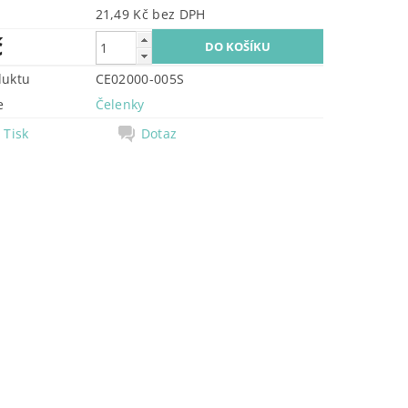
21,49 Kč bez DPH
č
duktu
CE02000-005S
e
Čelenky
Tisk
Dotaz