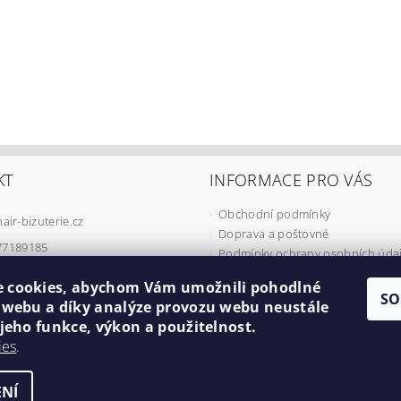
KT
INFORMACE PRO VÁS
Obchodní podmínky
hair-bizuterie.cz
Doprava a poštovné
77189185
Podmínky ochrany osobních úda
Podmínky užívání COOKIES
 cookies, abychom Vám umožnili pohodlné
Odstoupení od smlouvy
SO
í webu a díky analýze provozu webu neustále
Formulář pro reklamaci
 jeho funkce, výkon a použitelnost.
Minimální cena objednávky
ies
.
Náš příběh
NÍ