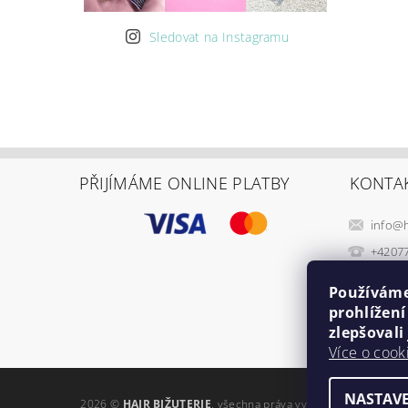
Sledovat na Instagramu
PŘIJÍMÁME ONLINE PLATBY
KONTA
info
@
+4207
Používáme
prohlížen
zlepšovali
Více o cook
NASTAVE
2026 ©
HAIR BIŽUTERIE
, všechna práva vyhrazena