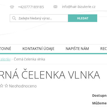
info@hair-bizuterie.cz
+420777189185
TOVNÉ
KONTAKTNÍ ÚDAJE
NAPIŠTE NÁM
REC
Čelenky
Černá čelenka vlnka
RNÁ ČELENKA VLNKA
Neohodnoceno
Dostupn
Můžeme 