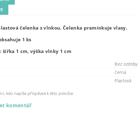
ZE
lastová čelenka s vlnkou. Čelenka pramínkuje vlasy.
obsahuje 1 ks
 šířka 1 cm, výška vlnky 1 cm
Bez ozdoby
černá
Plastová
ní, kdo napíše příspěvek k této položce.
dat komentář