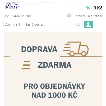
0 Kč
info@hair-bizuterie.cz
+420777189185