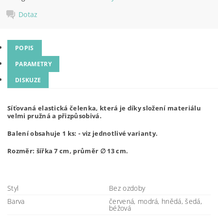
Dotaz
POPIS
PARAMETRY
DISKUZE
Síťovaná elastická čelenka, která je díky složení materiálu
velmi pružná a přizpůsobivá.
Balení obsahuje 1 ks: - viz jednotlivé varianty.
Rozměr: šířka 7 cm, průměr ∅ 13 cm.
Styl
Bez ozdoby
Barva
červená, modrá, hnědá, šedá,
béžová