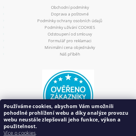
Obchodní podmínky
Doprava a poštovné
Podmínky ochrany osobních údajů
Podmínky užívání COOKIES
Odstoupení od smlouvy
Formulář pro reklamaci
Minimální cena objednávky
Náš příběh
Používáme cookies, abychom Vám umožnili
pohodlné prohlížení webu a díky analýze provozu
webu neustále zlepšovali jeho funkce, výkon a
použitelnost.
Více o cookies
.