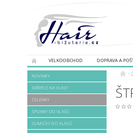
VELKOOBCHOD
DOPRAVA A POŠ
NOVINKY
ŠT
SKŘIPCE NA VLASY
ČELENKY
SPONKY DO VLASŮ
GUMIČKY DO VLASŮ