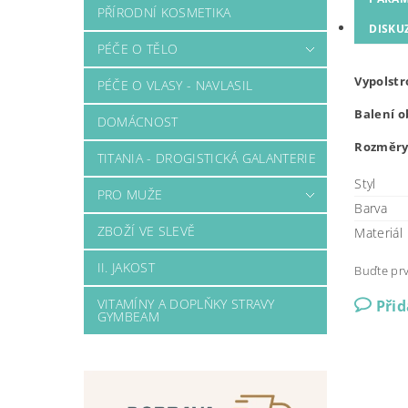
PŘÍRODNÍ KOSMETIKA
DISKU
PÉČE O TĚLO
Vypolstr
PÉČE O VLASY - NAVLASIL
Balení o
DOMÁCNOST
Rozměry:
TITANIA - DROGISTICKÁ GALANTERIE
Styl
PRO MUŽE
Barva
ZBOŽÍ VE SLEVĚ
Materiál
II. JAKOST
Buďte prv
VITAMÍNY A DOPLŇKY STRAVY
Při
GYMBEAM