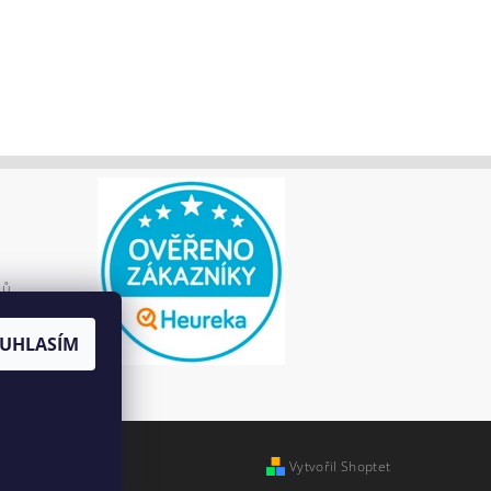
jů
UHLASÍM
Vytvořil Shoptet