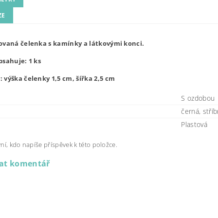
ZE
ovaná čelenka s kamínky a látkovými konci.
bsahuje: 1 ks
 výška čelenky 1,5 cm, šířka 2,5 cm
S ozdobou
černá, stříb
Plastová
ní, kdo napíše příspěvek k této položce.
dat komentář