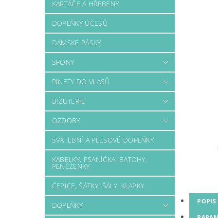
KARTÁČE A HŘEBENY
DOPLŇKY ÚČESŮ
DÁMSKÉ PÁSKY
SPONY
PINETY DO VLASŮ
BIŽUTERIE
OZDOBY
SVATEBNÍ A PLESOVÉ DOPLŇKY
KABELKY, PSANÍČKA, BATOHY,
PENĚŽENKY
ČEPICE, ŠÁTKY, ŠÁLY, KLAPKY
POPIS
DOPLŇKY
PARAM