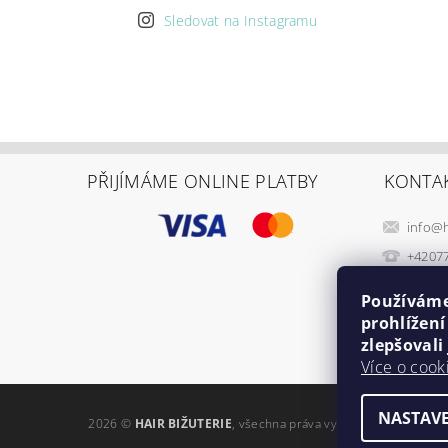
Sledovat na Instagramu
PŘIJÍMÁME ONLINE PLATBY
KONTA
info
@
+4207
Používáme
prohlížen
zlepšovali
Více o cook
NASTAVE
2026 ©
HAIR BIŽUTERIE
, všechna práva vyhrazena