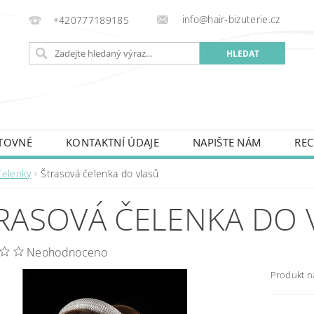
info@hair-bizuterie.cz
+420777189185
TOVNÉ
KONTAKTNÍ ÚDAJE
NAPIŠTE NÁM
REC
Čelenky
Štrasová čelenka do vlasů
RASOVÁ ČELENKA DO 
Neohodnoceno
Produkt n