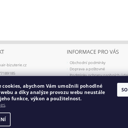
KT
INFORMACE PRO VÁS
Obchodní podmínky
hair-bizuterie.cz
Doprava a poštovné
77189185
Podmínky ochrany osobních úda
Podmínky užívání COOKIES
 cookies, abychom Vám umožnili pohodlné
Odstoupení od smlouvy
SO
í webu a díky analýze provozu webu neustále
Formulář pro reklamaci
 jeho funkce, výkon a použitelnost.
Minimální cena objednávky
ies
.
Náš příběh
NÍ