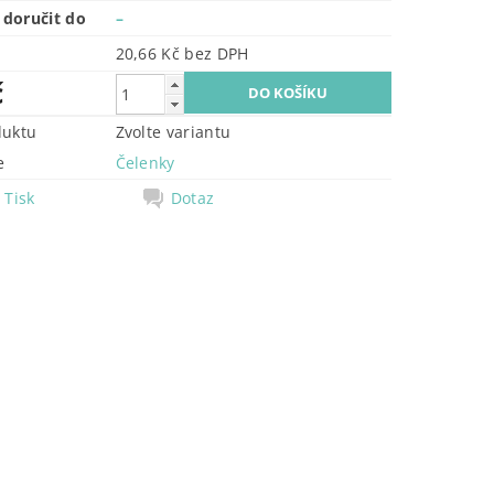
doručit do
–
20,66 Kč bez DPH
č
duktu
Zvolte variantu
e
Čelenky
Tisk
Dotaz