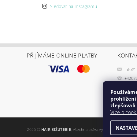
Sledovat na Instagramu
PŘIJÍMÁME ONLINE PLATBY
KONTA
info
@
+4207
Používáme
prohlížen
zlepšovali
Více o cook
NASTAVE
2026 ©
HAIR BIŽUTERIE
, všechna práva vyhrazena