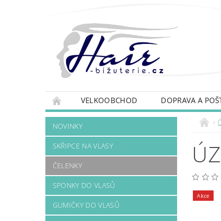
VELKOOBCHOD
DOPRAVA A POŠ
NOVINKY
ÚZ
SKŘIPCE NA VLASY
ČELENKY
SPONKY DO VLASŮ
Akce
GUMIČKY DO VLASŮ