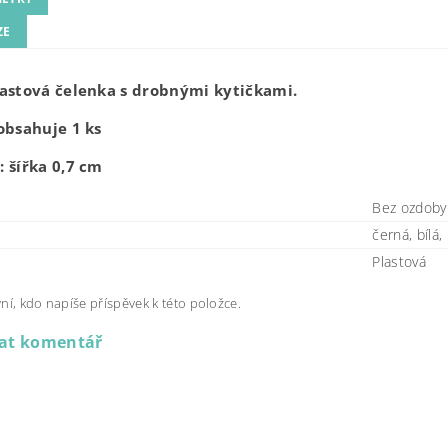
ZE
astová čelenka s drobnými kytičkami.
obsahuje 1 ks
 šířka 0,7 cm
Bez ozdoby
černá, bílá,
Plastová
ní, kdo napíše příspěvek k této položce.
dat komentář