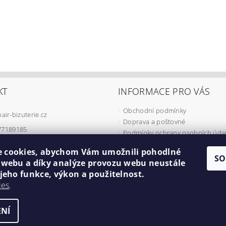
KT
INFORMACE PRO VÁS
Obchodní podmínky
hair-bizuterie.cz
Doprava a poštovné
77189185
Podmínky ochrany osobních úda
Podmínky užívání COOKIES
 cookies, abychom Vám umožnili pohodlné
Odstoupení od smlouvy
SO
í webu a díky analýze provozu webu neustále
Formulář pro reklamaci
 jeho funkce, výkon a použitelnost.
Minimální cena objednávky
ies
.
Náš příběh
NÍ