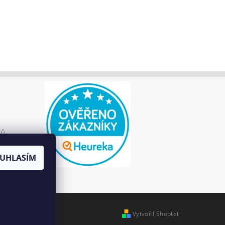
jů
UHLASÍM
Vytvořil Shoptet