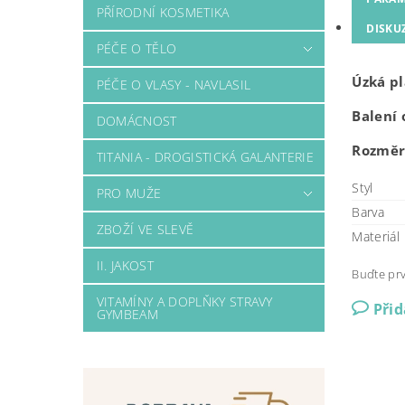
PŘÍRODNÍ KOSMETIKA
DISKU
PÉČE O TĚLO
Úzká pl
PÉČE O VLASY - NAVLASIL
Balení 
DOMÁCNOST
Rozměr:
TITANIA - DROGISTICKÁ GALANTERIE
Styl
PRO MUŽE
Barva
ZBOŽÍ VE SLEVĚ
Materiál
II. JAKOST
Buďte prv
VITAMÍNY A DOPLŇKY STRAVY
Při
GYMBEAM