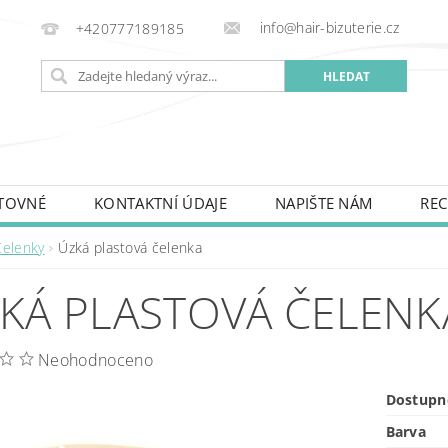
info@hair-bizuterie.cz
+420777189185
TOVNÉ
KONTAKTNÍ ÚDAJE
NAPIŠTE NÁM
REC
Čelenky
Úzká plastová čelenka
KÁ PLASTOVÁ ČELENK
Neohodnoceno
Dostupn
Barva