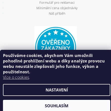
Formulář pro reklamaci
Minimální cena objednávky
Náš příběh
Používáme cookies, abychom Vám umožnili
pohodlné prohlížení webu a díky analýze provozu
webu neustále zlepšovali jeho funkce, výkon a
použitelnost.
Více o cookies
.
2026 ©
HAIR BIŽUTERIE
, všechna práva vyhrazena
NASTAVENÍ
Vytvořil Shoptet
SOUHLASÍM