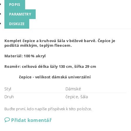
POPIS
PARAMETRY
DISKUZE
Komplet čepice a kruhová šála v béžové barvě. Čepice je
podšitá měkkým, teplým fleecem.
Materiál: 100 % akryl
Rozměr: celková délka šály 130 cm, šířka 29 cm
čepice - velikost dámská univerzální
Styl
Dámské
Druh
čepice, šála
Buďte první, kdo napíše příspěvek k této položce.
Přidat komentář