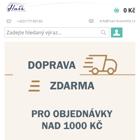
0 Kč
info@hair-bizuterie.cz
+420777189185