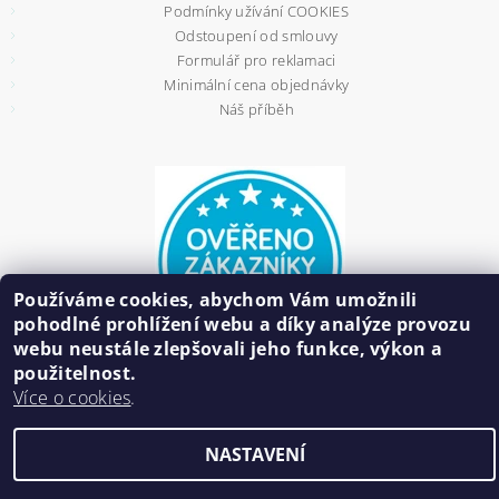
Podmínky užívání COOKIES
Odstoupení od smlouvy
Formulář pro reklamaci
Minimální cena objednávky
Náš příběh
Používáme cookies, abychom Vám umožnili
pohodlné prohlížení webu a díky analýze provozu
webu neustále zlepšovali jeho funkce, výkon a
použitelnost.
Více o cookies
.
2026 ©
HAIR BIŽUTERIE
, všechna práva vyhrazena
NASTAVENÍ
Vytvořil Shoptet