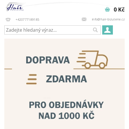
0 Kč
info@hair-bizuterie.cz
+420777189185