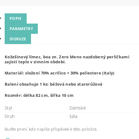
POPIS
PARAMETRY
DISKUZE
Kožešinový límec, boa zn. Zero Meno nazdobený perličkami
zajistí teplo v zimním období.
Materiál: složení 70% acrilico + 30% poliestere (Italy)
Balení obsahuje 1 ks: béžová nebo starorůžová
Rozměr: délka 82 cm, šířka 10 cm
Styl
Dámské
Druh
šála
Buďte první, kdo napíše příspěvek k této položce.