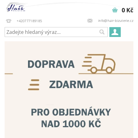
0 Kč
info@hair-bizuterie.cz
+420777189185