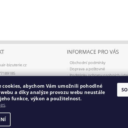
KT
INFORMACE PRO VÁS
Obchodní podmínky
hair-bizuterie.cz
Doprava a poštovné
77189185
Podmínky ochrany osobních úda
Podmínky užívání COOKIES
 cookies, abychom Vám umožnili pohodlné
Odstoupení od smlouvy
SO
í webu a díky analýze provozu webu neustále
Formulář pro reklamaci
 jeho funkce, výkon a použitelnost.
Minimální cena objednávky
ies
.
Náš příběh
NÍ