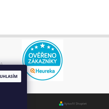
jů
UHLASÍM
Vytvořil Shoptet