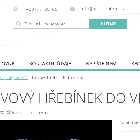
info@hair-bizuterie.cz
+420777189185
TOVNÉ
KONTAKTNÍ ÚDAJE
NAPIŠTE NÁM
REC
Doplňky účesů
Kovový hřebínek do vlasů
VOVÝ HŘEBÍNEK DO V
Neohodnoceno
Nabízíme v