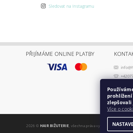
Sledovat na Instagramu
PŘIJÍMÁME ONLINE PLATBY
KONTA
info
@
+4207
Používáme
prohlížen
zlepšovali
Více o cook
NASTAVE
2026 ©
HAIR BIŽUTERIE
, všechna práva vyhrazena