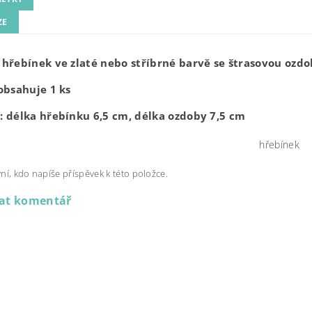
ZE
hřebínek ve zlaté nebo stříbrné barvě se štrasovou ozdo
obsahuje 1 ks
 délka hřebínku 6,5 cm, délka ozdoby 7,5 cm
hřebínek
ní, kdo napíše příspěvek k této položce.
dat komentář