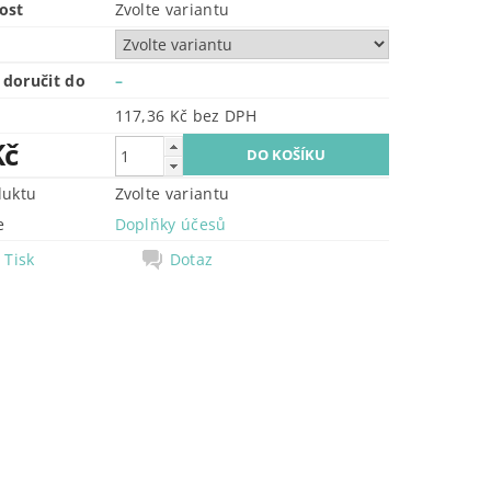
ost
Zvolte variantu
doručit do
–
117,36 Kč bez DPH
Kč
duktu
Zvolte variantu
e
Doplňky účesů
Tisk
Dotaz