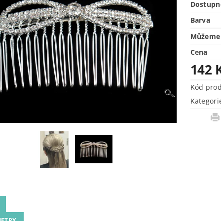
Dostupn
Barva
Můžeme 
Cena
142 
Kód pro
Kategori
ETRY