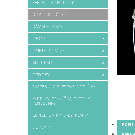
KARTÁČE A HŘEBENY
DOPLŇKY ÚČESŮ
DÁMSKÉ PÁSKY
SPONY
PINETY DO VLASŮ
BIŽUTERIE
OZDOBY
SVATEBNÍ A PLESOVÉ DOPLŇKY
KABELKY, PSANÍČKA, BATOHY,
PENĚŽENKY
ČEPICE, ŠÁTKY, ŠÁLY, KLAPKY
POPIS
DOPLŇKY
PARAM