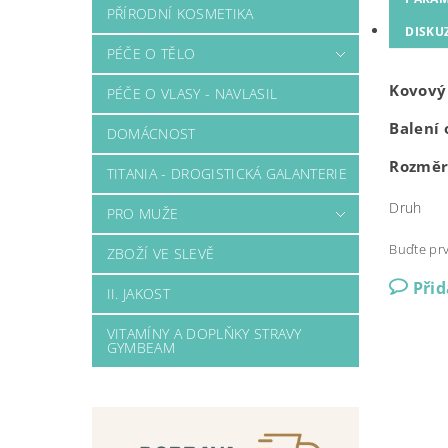
PŘÍRODNÍ KOSMETIKA
DISKU
PÉČE O TĚLO
Kovový 
PÉČE O VLASY - NAVLASIL
Balení 
DOMÁCNOST
Rozměr:
TITANIA - DROGISTICKÁ GALANTERIE
Druh
PRO MUŽE
Buďte prv
ZBOŽÍ VE SLEVĚ
Při
II. JAKOST
VITAMÍNY A DOPLŇKY STRAVY
GYMBEAM