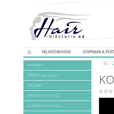
VELKOOBCHOD
DOPRAVA A POŠ
NOVINKY
KO
SKŘIPCE NA VLASY
ČELENKY
SPONKY DO VLASŮ
GUMIČKY DO VLASŮ