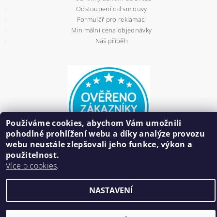
Odstoupení od smlouvy
Formulář pro reklamaci
Minimální cena objednávky
Náš příběh
Používáme cookies, abychom Vám umožnili
pohodlné prohlížení webu a díky analýze provozu
webu neustále zlepšovali jeho funkce, výkon a
použitelnost.
Více o cookies
.
2026 ©
HAIR BIŽUTERIE
, všechna práva vyhrazena
NASTAVENÍ
Vytvořil Shoptet