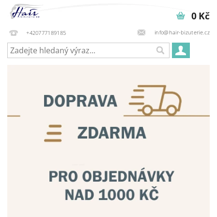
0 Kč
info@hair-bizuterie.cz
+420777189185