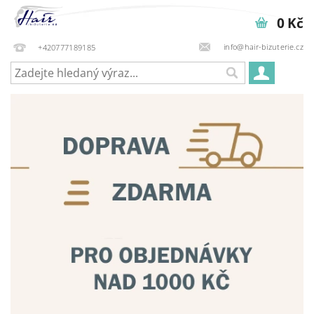
0 Kč
info@hair-bizuterie.cz
+420777189185