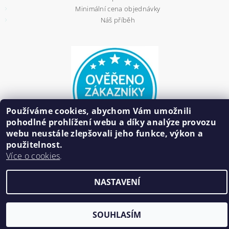
Minimální cena objednávky
Náš příběh
Používáme cookies, abychom Vám umožnili
pohodlné prohlížení webu a díky analýze provozu
webu neustále zlepšovali jeho funkce, výkon a
použitelnost.
Více o cookies
.
2026 ©
HAIR BIŽUTERIE
, všechna práva vyhrazena
NASTAVENÍ
Vytvořil Shoptet
SOUHLASÍM