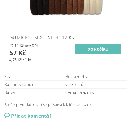
GUMIČKY - MIX HNĚDÉ, 12 KS
47,11 Kč bez DPH
57 Kč
4,75 Kč / 1 ks
Styl
Bez ozdoby
Balení obsahuje:
více kusů
Barva
černá, bílá, mix
Buďte první, kdo napíše příspěvek k této položce.
Přidat komentář