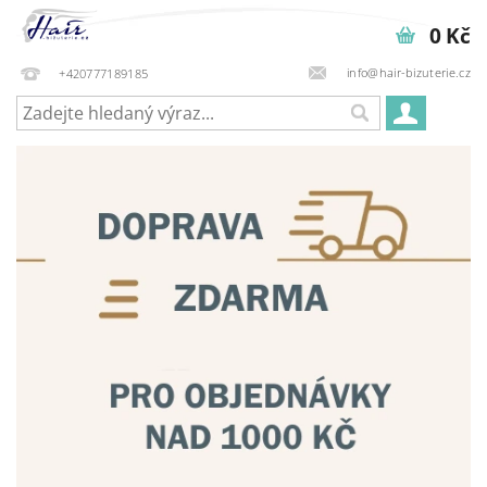
0 Kč
info@hair-bizuterie.cz
+420777189185