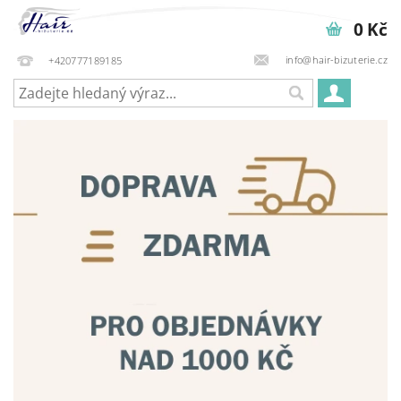
0 Kč
info@hair-bizuterie.cz
+420777189185