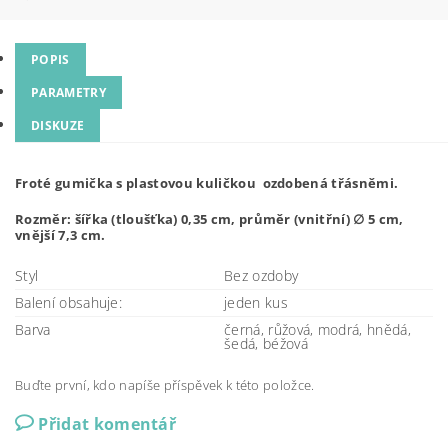
POPIS
PARAMETRY
DISKUZE
Froté gumička s plastovou kuličkou ozdobená třásněmi.
Rozměr: šířka (tloušťka) 0,35 cm, průměr (vnitřní) ∅ 5 cm,
vnější 7,3 cm.
Styl
Bez ozdoby
Balení obsahuje:
jeden kus
Barva
černá, růžová, modrá, hnědá,
šedá, béžová
Buďte první, kdo napíše příspěvek k této položce.
Přidat komentář