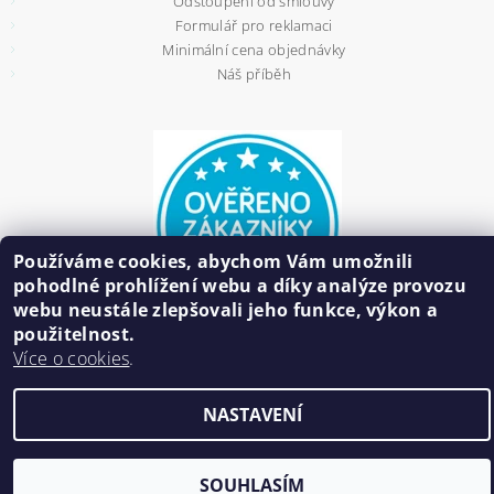
Odstoupení od smlouvy
Formulář pro reklamaci
Minimální cena objednávky
Náš příběh
Používáme cookies, abychom Vám umožnili
pohodlné prohlížení webu a díky analýze provozu
webu neustále zlepšovali jeho funkce, výkon a
použitelnost.
Více o cookies
.
2026 ©
HAIR BIŽUTERIE
, všechna práva vyhrazena
NASTAVENÍ
Vytvořil Shoptet
SOUHLASÍM