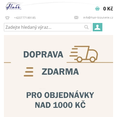
0 Kč
info@hair-bizuterie.cz
+420777189185