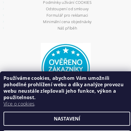
Podmínky užívání COOKIES
Odstoupení od smlouvy
Formulář pro reklamaci
Minimální cena objednávky
Náš příběh
Používáme cookies, abychom Vám umožnili
pohodlné prohlížení webu a díky analýze provozu
webu neustále zlepšovali jeho funkce, výkon a
použitelnost.
Více o cookies
.
2026 ©
HAIR BIŽUTERIE
, všechna práva vyhrazena
NASTAVENÍ
Vytvořil Shoptet