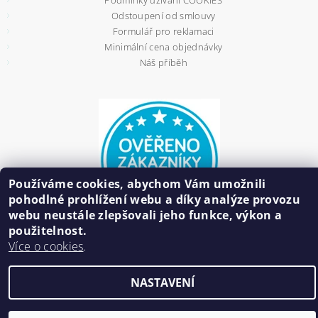
Podmínky užívání COOKIES
Odstoupení od smlouvy
Formulář pro reklamaci
Minimální cena objednávky
Náš příběh
Používáme cookies, abychom Vám umožnili
pohodlné prohlížení webu a díky analýze provozu
webu neustále zlepšovali jeho funkce, výkon a
použitelnost.
Více o cookies
.
2026 ©
HAIR BIŽUTERIE
, všechna práva vyhrazena
NASTAVENÍ
Vytvořil Shoptet