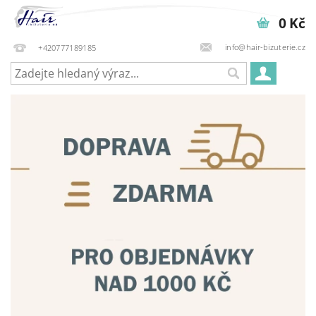
0 Kč
info@hair-bizuterie.cz
+420777189185