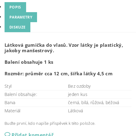
POPIS
PARAMETRY
DISKUZE
Látková gumička do vlasů. Vzor látky je plastický,
jakoby manšestrový.
Balení obsahuje 1 ks
Rozměr: průměr cca 12 cm, šířka látky 4,5 cm
Styl
Bez ozdoby
Balení obsahuje:
jeden kus
Barva
černá, bílá, růžová, béžová
Materiál
Látková
Buďte první, kdo napíše příspěvek k této položce.
Přidat komentář