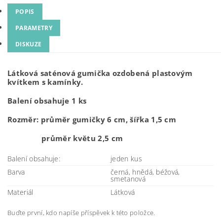
POPIS
PARAMETRY
DISKUZE
Látková saténová gumička ozdobená plastovým
kvítkem s kamínky.
Balení obsahuje 1 ks
Rozměr: průměr gumičky 6 cm, šířka 1,5 cm
průměr květu 2,5 cm
Balení obsahuje:
jeden kus
Barva
černá, hnědá, béžová,
smetanová
Materiál
Látková
Buďte první, kdo napíše příspěvek k této položce.