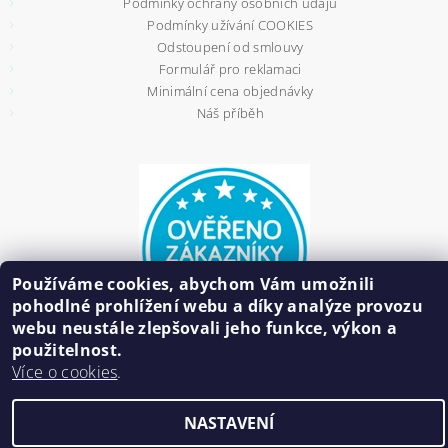
Podmínky ochrany osobních údajů
Podmínky užívání COOKIES
Odstoupení od smlouvy
Formulář pro reklamaci
Minimální cena objednávky
Náš příběh
Používáme cookies, abychom Vám umožnili
pohodlné prohlížení webu a díky analýze provozu
webu neustále zlepšovali jeho funkce, výkon a
použitelnost.
Více o cookies
.
2026 ©
HAIR BIŽUTERIE
, všechna práva vyhrazena
NASTAVENÍ
Vytvořil Shoptet