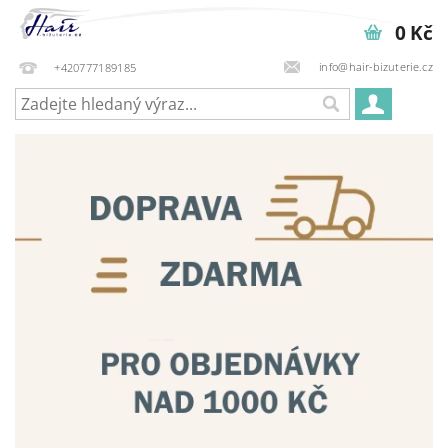
0 Kč
info@hair-bizuterie.cz
+420777189185