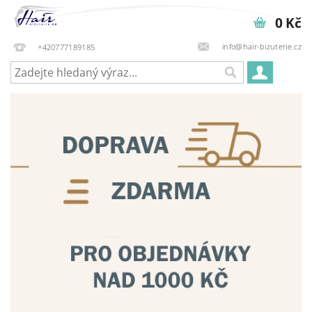
0 Kč
info@hair-bizuterie.cz
+420777189185