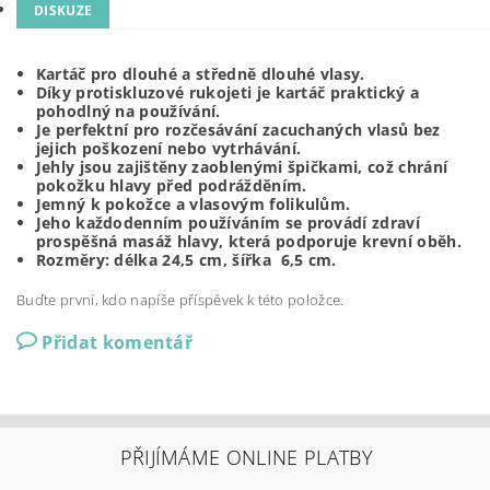
DISKUZE
Kartáč pro dlouhé a středně dlouhé vlasy.
Díky protiskluzové rukojeti je kartáč praktický a
pohodlný na používání.
Je perfektní pro rozčesávání zacuchaných vlasů bez
jejich poškození nebo vytrhávání.
Jehly jsou zajištěny zaoblenými špičkami, což chrání
pokožku hlavy před podrážděním.
Jemný k pokožce a vlasovým folikulům.
Jeho každodenním používáním se provádí zdraví
prospěšná masáž hlavy, která podporuje krevní oběh.
Rozměry: délka 24,5 cm, šířka 6,5 cm.
Buďte první, kdo napíše příspěvek k této položce.
Přidat komentář
PŘIJÍMÁME ONLINE PLATBY