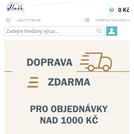
0 Kč
info@hair-bizuterie.cz
+420777189185