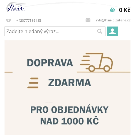
0 Kč
info@hair-bizuterie.cz
+420777189185