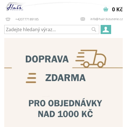
0 Kč
info@hair-bizuterie.cz
+420777189185