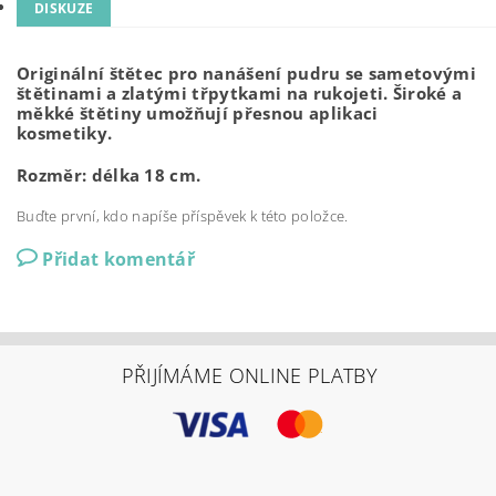
DISKUZE
Originální štětec pro nanášení pudru se sametovými
štětinami a zlatými třpytkami na ruk
oje
ti.
Široké a
měkké štětiny umožňují přesnou aplikaci
kosmetiky.
Rozměr: délka 18 cm.
Buďte první, kdo napíše příspěvek k této položce.
Přidat komentář
PŘIJÍMÁME ONLINE PLATBY