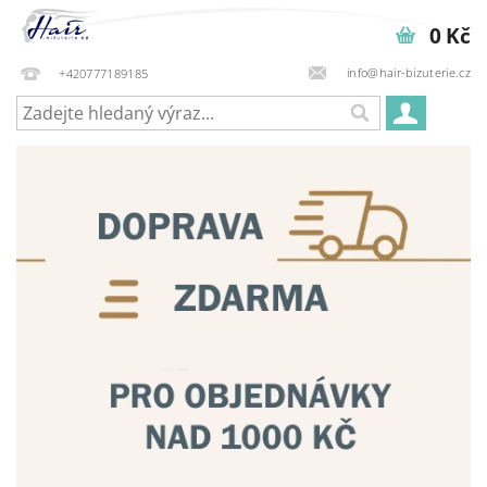
0 Kč
info@hair-bizuterie.cz
+420777189185