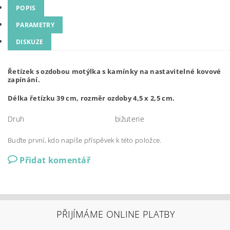
POPIS
PARAMETRY
DISKUZE
Řetízek s ozdobou motýlka s kamínky na nastavitelné kovové
zapínání.
Délka řetízku 39 cm, rozměr ozdoby 4,5 x 2,5 cm.
Druh
bižuterie
Buďte první, kdo napíše příspěvek k této položce.
Přidat komentář
PŘIJÍMÁME ONLINE PLATBY