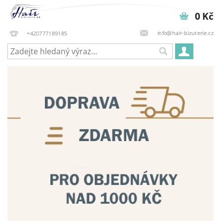
0 Kč
info@hair-bizuterie.cz
+420777189185