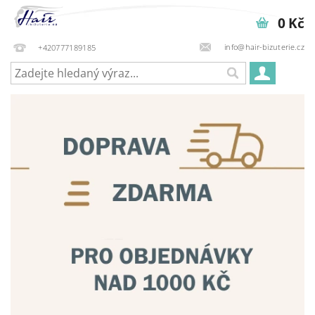
0 Kč
info@hair-bizuterie.cz
+420777189185