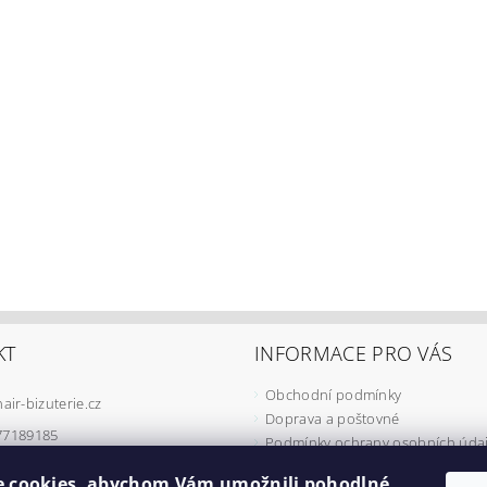
KT
INFORMACE PRO VÁS
Obchodní podmínky
hair-bizuterie.cz
Doprava a poštovné
77189185
Podmínky ochrany osobních úda
Podmínky užívání COOKIES
 cookies, abychom Vám umožnili pohodlné