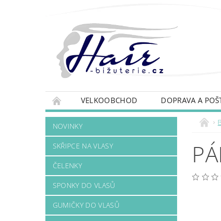
VELKOOBCHOD
DOPRAVA A POŠ
B
NOVINKY
PÁ
SKŘIPCE NA VLASY
ČELENKY
SPONKY DO VLASŮ
GUMIČKY DO VLASŮ