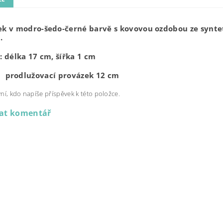
k v modro-šedo-černé barvě s kovovou ozdobou ze synte
.
 délka 17 cm, šířka 1 cm
užovací provázek 12 cm
ní, kdo napíše příspěvek k této položce.
dat komentář