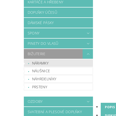
KARTÁČE A HŘEBENY
DOPLŇKY ÚČESŮ
DÁMSKÉ PÁSKY
SPONY
PINETY DO VLASŮ
BIŽUTERIE
NÁRAMKY
NÁUŠNICE
NÁHRDELNÍKY
PRSTENY
OZDOBY
POPIS
SVATEBNÍ A PLESOVÉ DOPLŇKY
DISKU