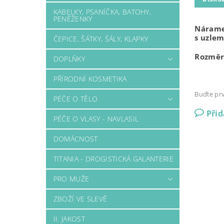
KABELKY, PSANÍČKA, BATOHY,
PENĚŽENKY
Nárame
s uzlem
ČEPICE, ŠÁTKY, ŠÁLY, KLAPKY
Rozměr:
DOPLŇKY
prodl
PŘÍRODNÍ KOSMETIKA
Buďte prv
PÉČE O TĚLO
Při
PÉČE O VLASY - NAVLASIL
DOMÁCNOST
TITANIA - DROGISTICKÁ GALANTERIE
PRO MUŽE
ZBOŽÍ VE SLEVĚ
II. JAKOST