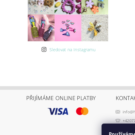
Sledovat na Instagramu
PŘIJÍMÁME ONLINE PLATBY
KONTA
info
@
+4207
Používáme