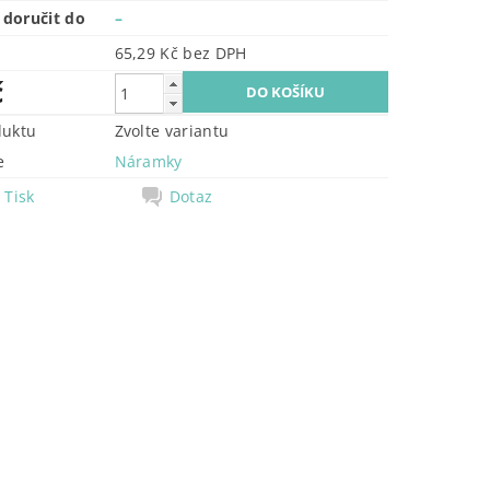
doručit do
–
65,29 Kč bez DPH
č
duktu
Zvolte variantu
e
Náramky
Tisk
Dotaz