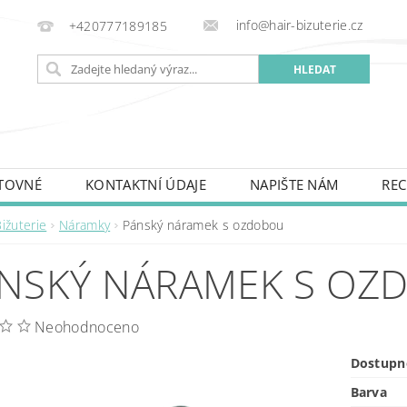
info@hair-bizuterie.cz
+420777189185
TOVNÉ
KONTAKTNÍ ÚDAJE
NAPIŠTE NÁM
REC
ižuterie
Náramky
Pánský náramek s ozdobou
NSKÝ NÁRAMEK S OZ
Neohodnoceno
Dostupn
Barva