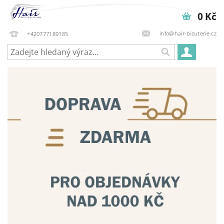
0 Kč
info@hair-bizuterie.cz
+420777189185