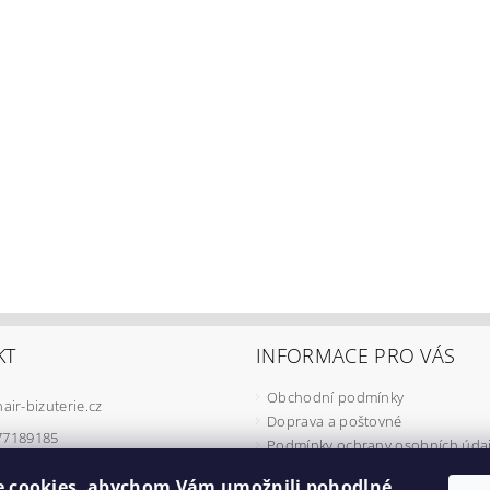
KT
INFORMACE PRO VÁS
Obchodní podmínky
hair-bizuterie.cz
Doprava a poštovné
77189185
Podmínky ochrany osobních úda
Podmínky užívání COOKIES
 cookies, abychom Vám umožnili pohodlné