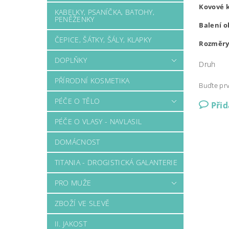
Kovové k
KABELKY, PSANÍČKA, BATOHY,
PENĚŽENKY
Balení o
ČEPICE, ŠÁTKY, ŠÁLY, KLAPKY
Rozměry:
DOPLŇKY
Druh
PŘÍRODNÍ KOSMETIKA
Buďte prv
PÉČE O TĚLO
Při
PÉČE O VLASY - NAVLASIL
DOMÁCNOST
TITANIA - DROGISTICKÁ GALANTERIE
PRO MUŽE
ZBOŽÍ VE SLEVĚ
II. JAKOST