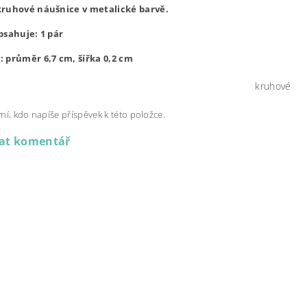
ruhové náušnice v metalické barvě.
bsahuje: 1 pár
 průměr 6,7 cm, šířka 0,2 cm
kruhové
ní, kdo napíše příspěvek k této položce.
dat komentář