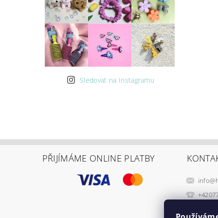
Sledovat na Instagramu
PŘIJÍMÁME ONLINE PLATBY
KONTA
info
@
+4207
Používáme