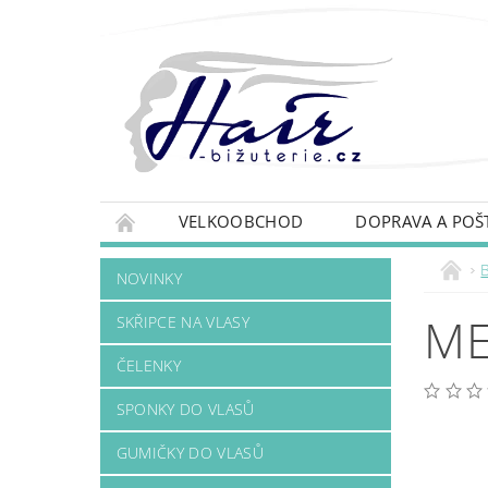
VELKOOBCHOD
DOPRAVA A POŠ
B
NOVINKY
ME
SKŘIPCE NA VLASY
ČELENKY
SPONKY DO VLASŮ
GUMIČKY DO VLASŮ