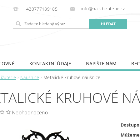
info@hair-bizuterie.cz
+420777189185
TOVNÉ
KONTAKTNÍ ÚDAJE
NAPIŠTE NÁM
REC
ižuterie
Náušnice
Metalické kruhové náušnice
TALICKÉ KRUHOVÉ N
Neohodnoceno
Dostupn
Můžeme 