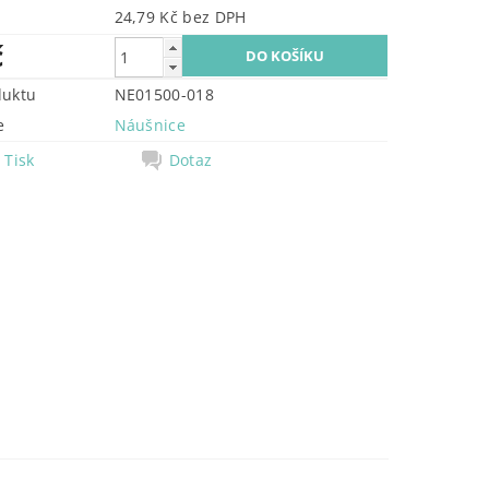
24,79 Kč bez DPH
č
duktu
NE01500-018
e
Náušnice
Tisk
Dotaz