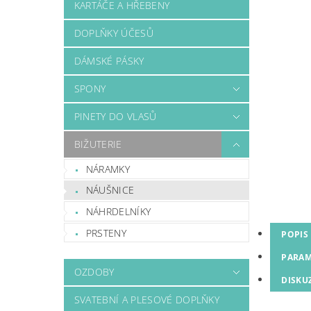
KARTÁČE A HŘEBENY
DOPLŇKY ÚČESŮ
DÁMSKÉ PÁSKY
SPONY
PINETY DO VLASŮ
BIŽUTERIE
NÁRAMKY
NÁUŠNICE
NÁHRDELNÍKY
PRSTENY
POPIS
PARAM
OZDOBY
DISKU
SVATEBNÍ A PLESOVÉ DOPLŇKY