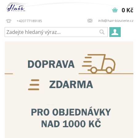
0 Kč
info@hair-bizuterie.cz
+420777189185