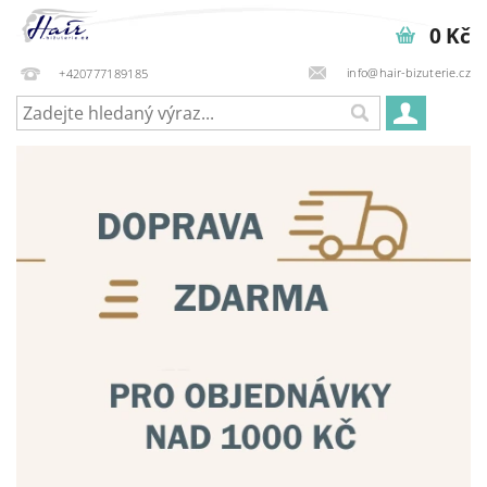
0 Kč
info@hair-bizuterie.cz
+420777189185