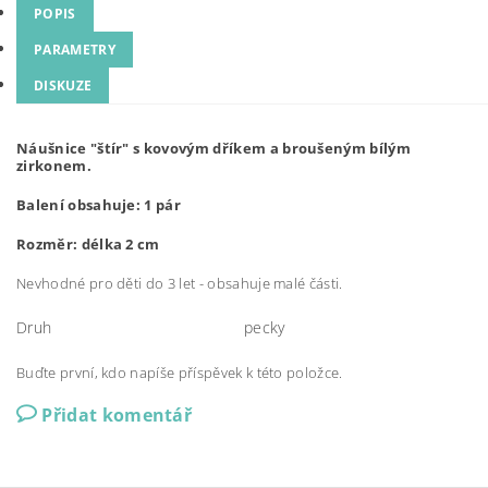
POPIS
PARAMETRY
DISKUZE
Náušnice "štír" s kovovým dříkem a broušeným bílým
zirkonem.
Balení obsahuje: 1 pár
Rozměr: délka 2 cm
Nevhodné pro děti do 3 let - obsahuje malé části.
Druh
pecky
Buďte první, kdo napíše příspěvek k této položce.
Přidat komentář