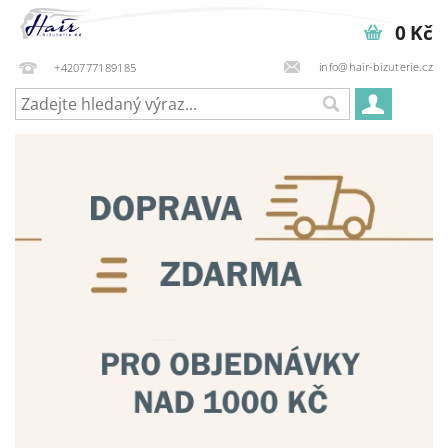
0 Kč
info@hair-bizuterie.cz
+420777189185