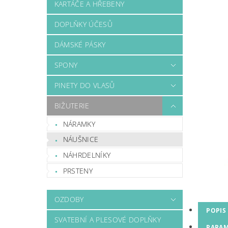
KARTÁČE A HŘEBENY
DOPLŇKY ÚČESŮ
DÁMSKÉ PÁSKY
SPONY
PINETY DO VLASŮ
BIŽUTERIE
NÁRAMKY
NÁUŠNICE
NÁHRDELNÍKY
PRSTENY
OZDOBY
POPIS
SVATEBNÍ A PLESOVÉ DOPLŇKY
PARAM