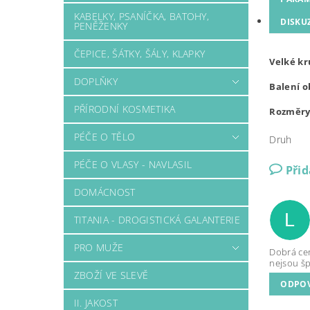
KABELKY, PSANÍČKA, BATOHY,
DISKUZ
PENĚŽENKY
ČEPICE, ŠÁTKY, ŠÁLY, KLAPKY
Velké kr
DOPLŇKY
Balení o
PŘÍRODNÍ KOSMETIKA
Rozměry:
PÉČE O TĚLO
Druh
PÉČE O VLASY - NAVLASIL
Při
DOMÁCNOST
L
TITANIA - DROGISTICKÁ GALANTERIE
PRO MUŽE
Dobrá cen
nejsou šp
ZBOŽÍ VE SLEVĚ
ODPO
II. JAKOST