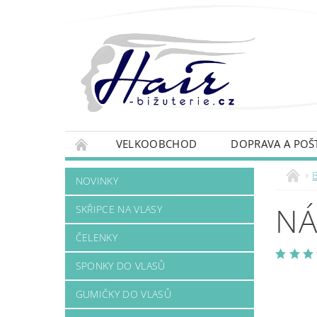
VELKOOBCHOD
DOPRAVA A POŠ
B
NOVINKY
NÁ
SKŘIPCE NA VLASY
ČELENKY
SPONKY DO VLASŮ
GUMIČKY DO VLASŮ