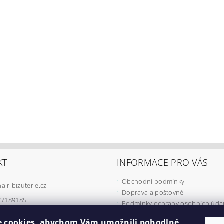
KT
INFORMACE PRO VÁS
Obchodní podmínky
hair-bizuterie.cz
Doprava a poštovné
77189185
Podmínky ochrany osobních úda
Podmínky užívání COOKIES
 cookies, abychom Vám umožnili pohodlné