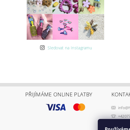
Sledovat na Instagramu
PŘIJÍMÁME ONLINE PLATBY
KONTA
info
@
+4207
Používáme