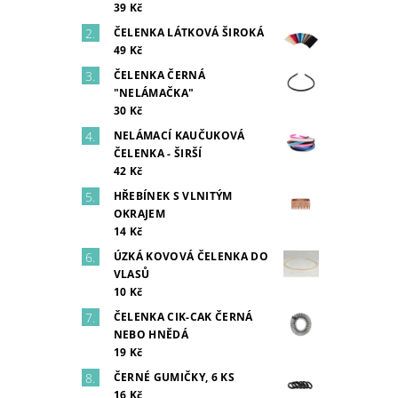
39 Kč
ČELENKA LÁTKOVÁ ŠIROKÁ
49 Kč
ČELENKA ČERNÁ
"NELÁMAČKA"
30 Kč
NELÁMACÍ KAUČUKOVÁ
ČELENKA - ŠIRŠÍ
42 Kč
HŘEBÍNEK S VLNITÝM
OKRAJEM
14 Kč
ÚZKÁ KOVOVÁ ČELENKA DO
VLASŮ
10 Kč
ČELENKA CIK-CAK ČERNÁ
NEBO HNĚDÁ
19 Kč
ČERNÉ GUMIČKY, 6 KS
16 Kč