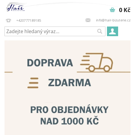
0 Kč
info@hair-bizuterie.cz
+420777189185