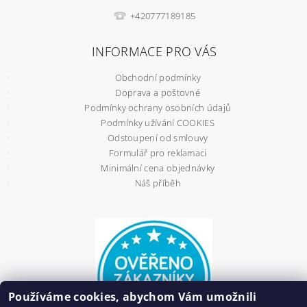
+420777189185
INFORMACE PRO VÁS
Obchodní podmínky
Doprava a poštovné
Podmínky ochrany osobních údajů
Podmínky užívání COOKIES
Odstoupení od smlouvy
Formulář pro reklamaci
Minimální cena objednávky
Náš příběh
Používáme cookies, abychom Vám umožnili