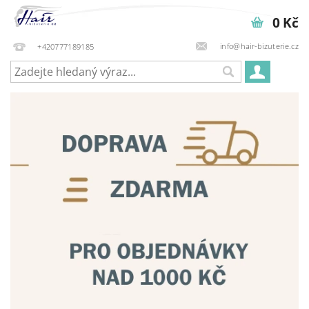
0 Kč
info@hair-bizuterie.cz
+420777189185