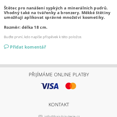
Štětec pro nanášení sypkých a minerálních pudrů.
Vhodný také na tvářenky a bronzery. Měkké štětiny
umožňují aplikovat správné množství kosmetiky.
Rozměr: délka 18 cm.
Buďte první, kdo napíše příspěvek k této položce.
Přidat komentář
PŘIJÍMÁME ONLINE PLATBY
KONTAKT
info
@
hair-bizuterie.cz