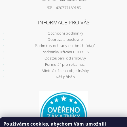
+420777189185
INFORMACE PRO VÁS
Obchodní podmínky
Doprava a poštovné
Podmínky ochrany osobních údajů
Podmínky užívání COOKIES
Odstoupení od smlouvy
Formulář pro reklamaci
Minimální cena objednávky
Náš příběh
Používáme cookies, abychom Vám umožnili