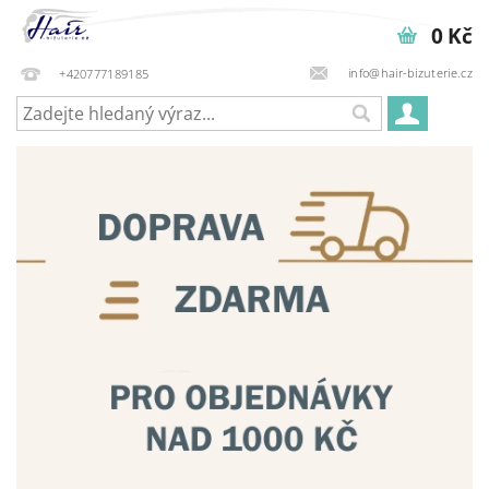
0 Kč
info@hair-bizuterie.cz
+420777189185