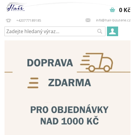
0 Kč
info@hair-bizuterie.cz
+420777189185