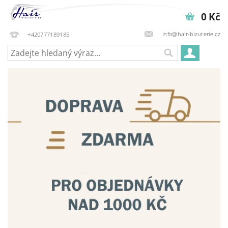
0 Kč
info@hair-bizuterie.cz
+420777189185