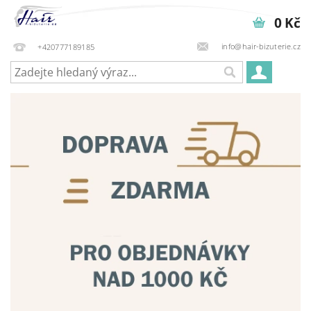
0 Kč
info@hair-bizuterie.cz
+420777189185