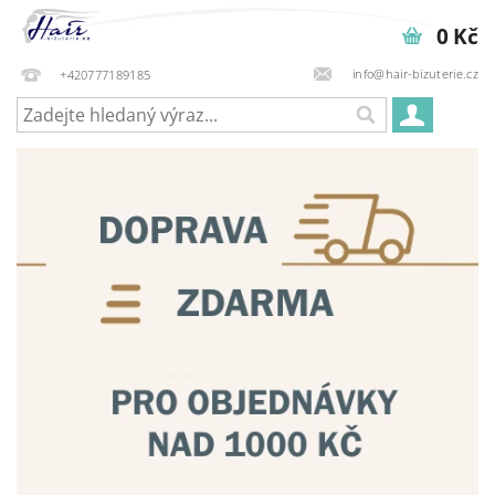
0 Kč
info@hair-bizuterie.cz
+420777189185