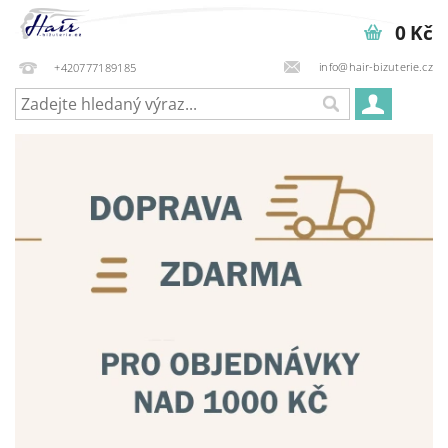
0 Kč
info@hair-bizuterie.cz
+420777189185