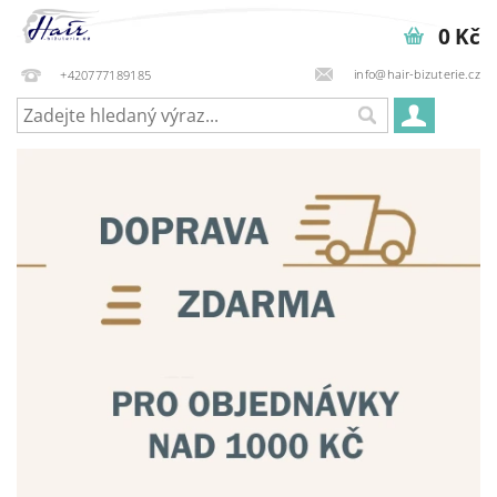
0 Kč
info@hair-bizuterie.cz
+420777189185