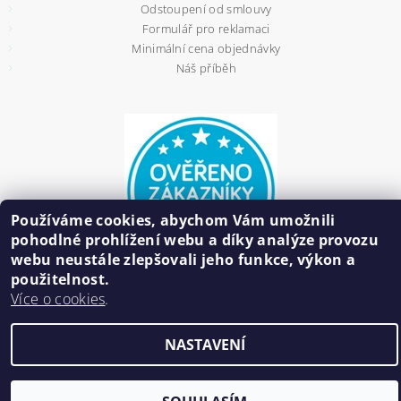
Odstoupení od smlouvy
Formulář pro reklamaci
Minimální cena objednávky
Náš příběh
Používáme cookies, abychom Vám umožnili
pohodlné prohlížení webu a díky analýze provozu
webu neustále zlepšovali jeho funkce, výkon a
použitelnost.
Více o cookies
.
2026 ©
HAIR BIŽUTERIE
, všechna práva vyhrazena
NASTAVENÍ
Vytvořil Shoptet