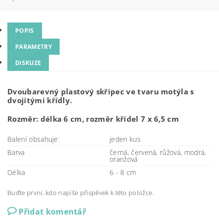
POPIS
PARAMETRY
DISKUZE
Dvoubarevný plastový skřipec ve tvaru motýla s
dvojitými křídly.
Rozměr: délka 6 cm, rozměr křídel 7 x 6,5 cm
Balení obsahuje:
jeden kus
Barva
černá, červená, růžová, modrá,
oranžová
Délka
6 - 8 cm
Buďte první, kdo napíše příspěvek k této položce.
Přidat komentář