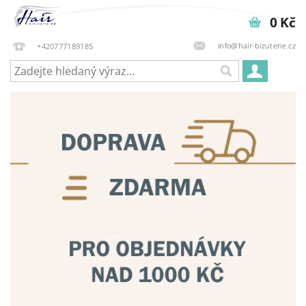
0 Kč
info@hair-bizuterie.cz
+420777189185