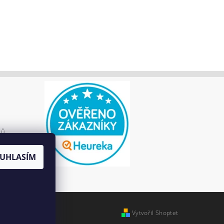
jů
UHLASÍM
Vytvořil Shoptet