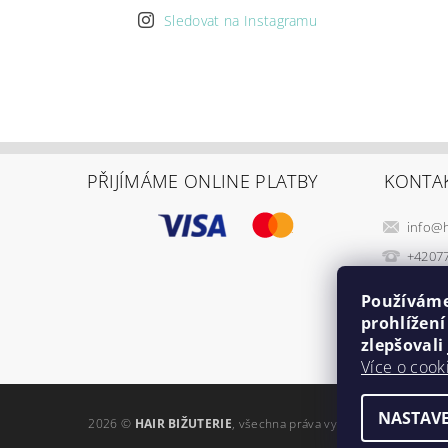
Sledovat na Instagramu
PŘIJÍMÁME ONLINE PLATBY
KONTA
info
@
+4207
Používáme
prohlížen
zlepšovali
Více o cook
NASTAVE
2026 ©
HAIR BIŽUTERIE
, všechna práva vyhrazena