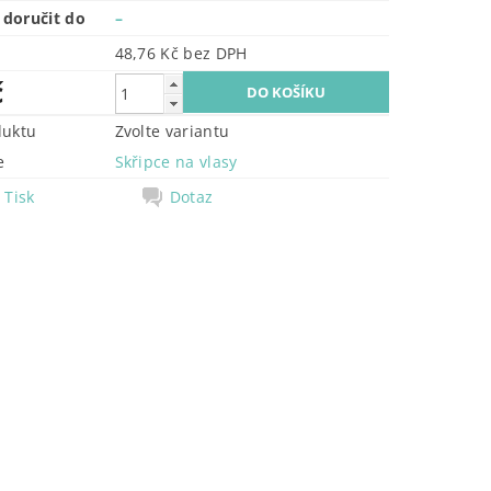
doručit do
–
48,76 Kč bez DPH
č
duktu
Zvolte variantu
e
Skřipce na vlasy
Tisk
Dotaz