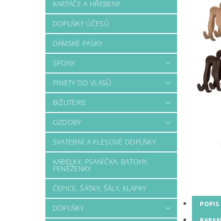
KARTÁČE A HŘEBENY
DOPLŇKY ÚČESŮ
DÁMSKÉ PÁSKY
SPONY
PINETY DO VLASŮ
BIŽUTERIE
OZDOBY
SVATEBNÍ A PLESOVÉ DOPLŇKY
KABELKY, PSANÍČKA, BATOHY,
PENĚŽENKY
ČEPICE, ŠÁTKY, ŠÁLY, KLAPKY
POPIS
DOPLŇKY
PARAM