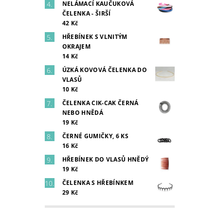
NELÁMACÍ KAUČUKOVÁ
ČELENKA - ŠIRŠÍ
42 Kč
HŘEBÍNEK S VLNITÝM
OKRAJEM
14 Kč
ÚZKÁ KOVOVÁ ČELENKA DO
VLASŮ
10 Kč
ČELENKA CIK-CAK ČERNÁ
NEBO HNĚDÁ
19 Kč
ČERNÉ GUMIČKY, 6 KS
16 Kč
HŘEBÍNEK DO VLASŮ HNĚDÝ
19 Kč
ČELENKA S HŘEBÍNKEM
29 Kč