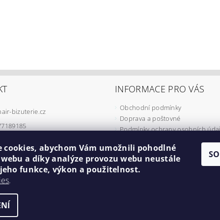
KT
INFORMACE PRO VÁS
Obchodní podmínky
hair-bizuterie.cz
Doprava a poštovné
77189185
Podmínky ochrany osobních úda
Podmínky užívání COOKIES
 cookies, abychom Vám umožnili pohodlné
Odstoupení od smlouvy
SO
í webu a díky analýze provozu webu neustále
Formulář pro reklamaci
 jeho funkce, výkon a použitelnost.
Minimální cena objednávky
ies
.
Náš příběh
NÍ