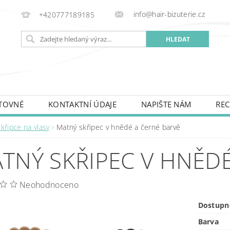
info@hair-bizuterie.cz
+420777189185
TOVNÉ
KONTAKTNÍ ÚDAJE
NAPIŠTE NÁM
REC
křipce na vlasy
Matný skřipec v hnědé a černé barvě
TNÝ SKŘIPEC V HNĚDÉ
Neohodnoceno
Dostupn
Barva