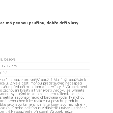
ec má pevnou pružinu, dobře drží vlasy.
á, béžová
10 - 12 cm
 Číně
e určen pouze pro vnější použití. Musí být používán k
čelu. 2.Malé části mohou představovat nebezpečí
hraňte před dětmi a domácími zvířaty. 3.Výrobek není
ro zachování kvality a trvanlivosti výrobku se vyhněte
vodou, vysokými teplotami a chemikáliemi, jako jsou
osmetika, saponáty nebo chlorovaná voda. Ty mohou
atné nebo chemické reakce na povrchu produktu.
obku jako jsou kameny, perly, zirkony jsou náchylné k
prasknutí nebo odštípnutí v důsledku nárazu, stlačení
ení. 6.Nepoužívejte při spaní. Výrobek může