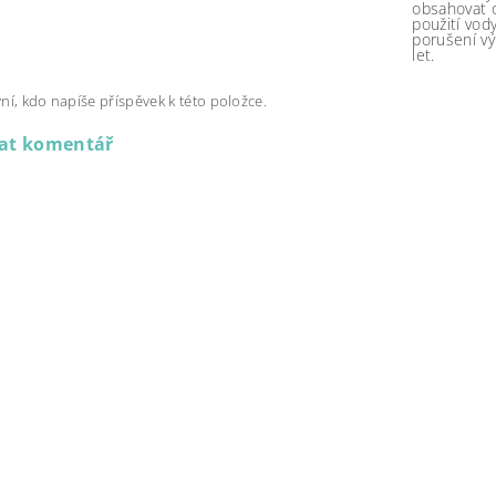
obsahovat o
použití vody
porušení vý
let.
ní, kdo napíše příspěvek k této položce.
dat komentář