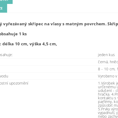
ZE
ý vyřezávaný skřipec na vlasy s matným povrchem. Skřip
obsahuje 1 ks
 délka 10 cm, výška 4,5 cm,
bsahuje:
jeden kus
černá, hněd
8 - 10 cm, 
vodu
Vyrobeno v
stní upozornění
1.Výrobek j
určenému ú
udušení - c
hračka. 4.P
kontaktu s 
parfémy, k
způsobit m
5.Prvky výr
vypadnutí, 
nebo zachyc