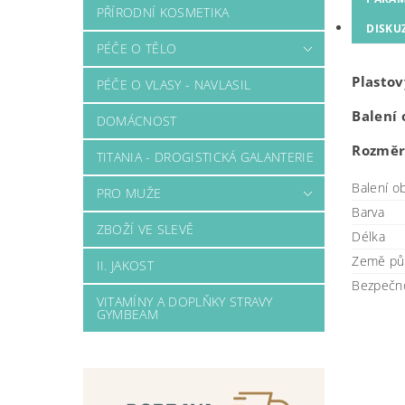
PŘÍRODNÍ KOSMETIKA
DISKU
PÉČE O TĚLO
Plastov
PÉČE O VLASY - NAVLASIL
Balení 
DOMÁCNOST
Rozměr:
TITANIA - DROGISTICKÁ GALANTERIE
Balení o
PRO MUŽE
Barva
ZBOŽÍ VE SLEVĚ
Délka
Země pů
II. JAKOST
Bezpečno
VITAMÍNY A DOPLŇKY STRAVY
GYMBEAM