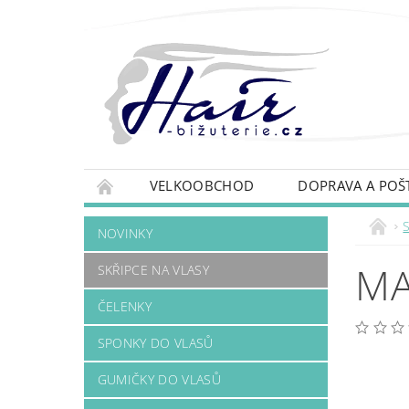
VELKOOBCHOD
DOPRAVA A POŠ
S
NOVINKY
MA
SKŘIPCE NA VLASY
ČELENKY
SPONKY DO VLASŮ
GUMIČKY DO VLASŮ