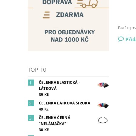
Buďte prv
Při
TOP 10
ČELENKA ELASTICKÁ -
LÁTKOVÁ
39 Kč
ČELENKA LÁTKOVÁ ŠIROKÁ
49 Kč
ČELENKA ČERNÁ
"NELÁMAČKA"
30 Kč