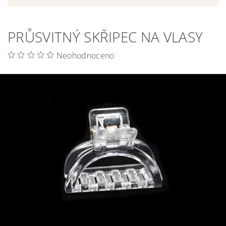
PRŮSVITNÝ SKŘIPEC NA VLASY
Neohodnoceno