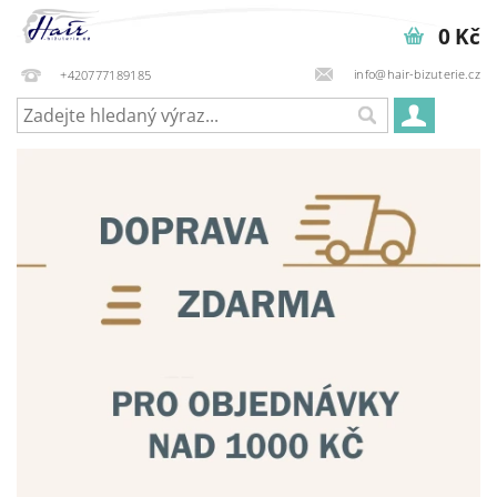
0 Kč
info@hair-bizuterie.cz
+420777189185