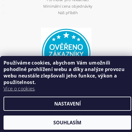
Minimální cena objednávky
Náš příběh
Používáme cookies, abychom Vám umožnili
pohodlné prohlížení webu a díky analýze provozu
webu neustále zlepšovali jeho funkce, výkon a
použitelnost.
Více o cookies
.
2026 ©
HAIR BIŽUTERIE
, všechna práva vyhrazena
NASTAVENÍ
Vytvořil Shoptet
SOUHLASÍM