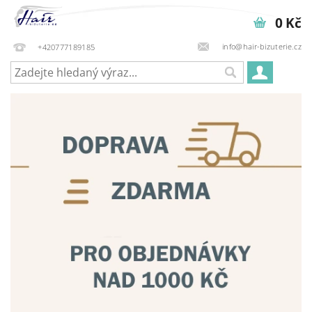
0 Kč
info@hair-bizuterie.cz
+420777189185