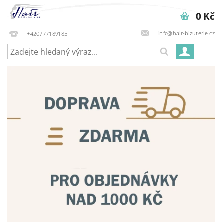
0 Kč
info@hair-bizuterie.cz
+420777189185