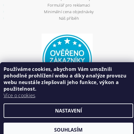
Formulář pro reklamaci
Minimální cena objednávky
Náš příběh
Používáme cookies, abychom Vám umožnili
pohodlné prohlížení webu a díky analýze provozu
webu neustále zlepšovali jeho funkce, výkon a
použitelnost.
Více o cookies
.
2026 ©
HAIR BIŽUTERIE
, všechna práva vyhrazena
NASTAVENÍ
Vytvořil Shoptet
SOUHLASÍM