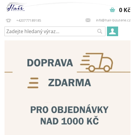
0 Kč
info@hair-bizuterie.cz
+420777189185