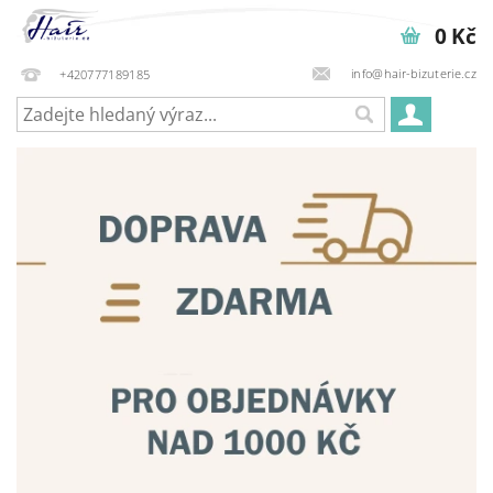
0 Kč
info@hair-bizuterie.cz
+420777189185