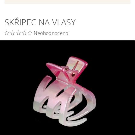
SKŘIPEC NA VLASY
Neohodnoceno