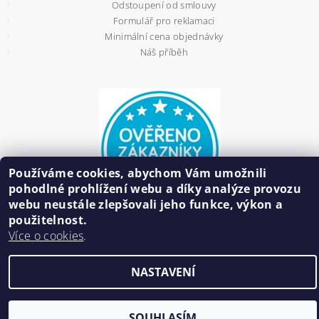
Odstoupení od smlouvy
Formulář pro reklamaci
Minimální cena objednávky
Náš příběh
Používáme cookies, abychom Vám umožnili
pohodlné prohlížení webu a díky analýze provozu
webu neustále zlepšovali jeho funkce, výkon a
použitelnost.
Více o cookies
.
2026 ©
HAIR BIŽUTERIE
, všechna práva vyhrazena
NASTAVENÍ
Vytvořil Shoptet
SOUHLASÍM